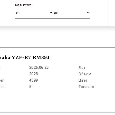
Год выпуска
maha YZF-R7 RM39J
а
2026.06.25
Лот
2023
Объем
ег
4599
Цвет
нка
5
Топливо