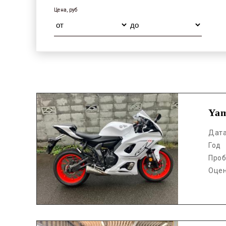
Цена, руб
Аукцион /
Ya
Дат
Год
Проб
Оце
Аукцион /