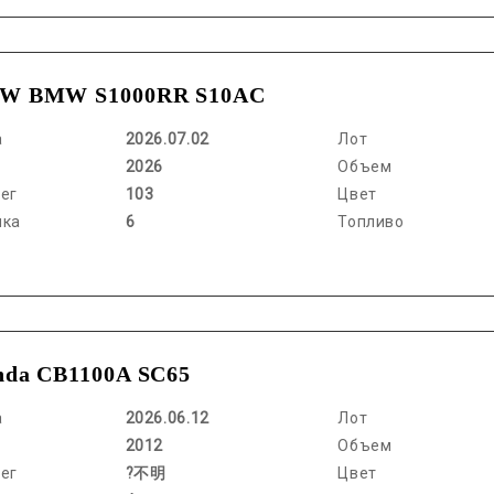
W BMW S1000RR S10AC
а
2026.07.02
Лот
2026
Объем
ег
103
Цвет
нка
6
Топливо
da CB1100A SC65
а
2026.06.12
Лот
2012
Объем
ег
?不明
Цвет