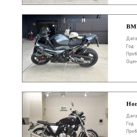
Аукцион /
BM
Дат
Год
Проб
Оце
Аукцион /
Hon
Дат
Год
Проб