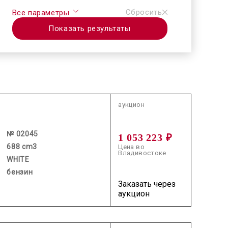
Сбросить
Все параметры
Показать результаты
2026.06.25 / / №02045
аукцион
№ 02045
1 053 223 ₽
688 cm3
Цена во
Владивостоке
WHITE
бензин
Заказать через
аукцион
2026.07.30 / / №70193