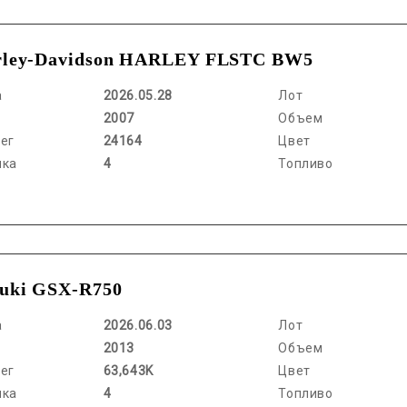
rley-Davidson HARLEY FLSTC BW5
а
2026.05.28
Лот
2007
Объем
ег
24164
Цвет
нка
4
Топливо
uki GSX-R750
а
2026.06.03
Лот
2013
Объем
ег
63,643K
Цвет
нка
4
Топливо