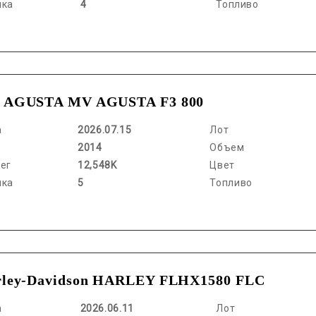
нка
4
Топливо
 AGUSTA MV AGUSTA F3 800
а
2026.07.15
Лот
2014
Объем
ег
12,548K
Цвет
нка
5
Топливо
rley-Davidson HARLEY FLHX1580 FLC
а
2026.06.11
Лот