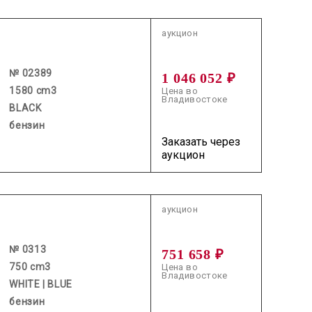
2026.05.28 / / №02389
аукцион
№ 02389
1 046 052 ₽
1580 cm3
Цена во
Владивостоке
BLACK
бензин
Заказать через
аукцион
2026.06.03 / / №0313
аукцион
№ 0313
751 658 ₽
750 cm3
Цена во
Владивостоке
WHITE | BLUE
бензин