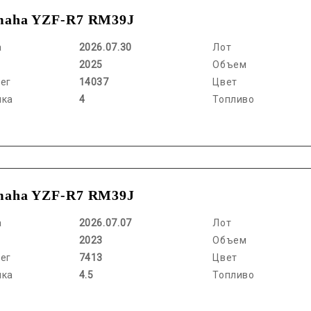
maha YZF-R7 RM39J
а
2026.07.30
Лот
2025
Объем
ег
14037
Цвет
нка
4
Топливо
maha YZF-R7 RM39J
а
2026.07.07
Лот
2023
Объем
ег
7413
Цвет
нка
4.5
Топливо