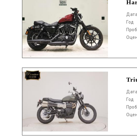
Har
Дат
Год
Проб
Оце
Аукцион /
Tr
Дат
Год
Проб
Оце