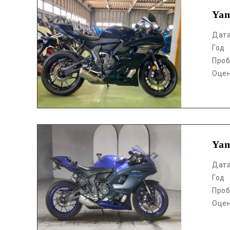
Ya
Дат
Год
Проб
Оце
Аукцион /
Ya
Дат
Год
Проб
Оце