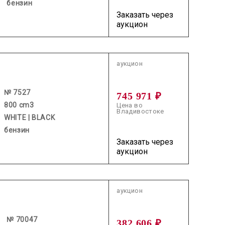
бензин
Заказать через
аукцион
2026.07.15 / / №7527
аукцион
№ 7527
745 971 ₽
800 cm3
Цена во
Владивостоке
WHITE | BLACK
бензин
Заказать через
аукцион
2026.06.11 / / №70047
аукцион
№ 70047
382 606 ₽