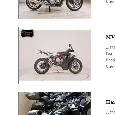
Оце
Аукцион /
MV
Дат
Год
Проб
Оце
Аукцион /
Ha
Дат