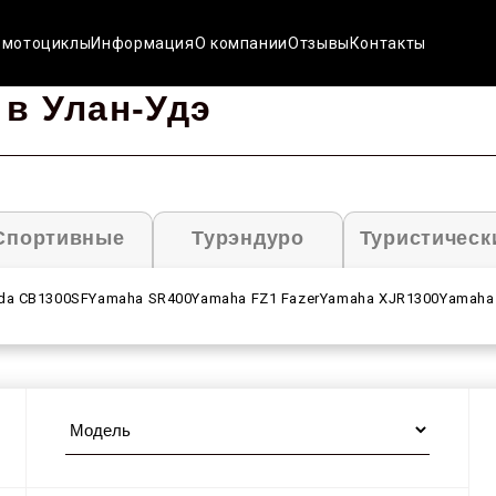
 мотоциклы
Информация
О компании
Отзывы
Контакты
в Улан-Удэ
Спортивные
Турэндуро
Туристическ
da CB1300SF
Yamaha SR400
Yamaha FZ1 Fazer
Yamaha XJR1300
Yamaha