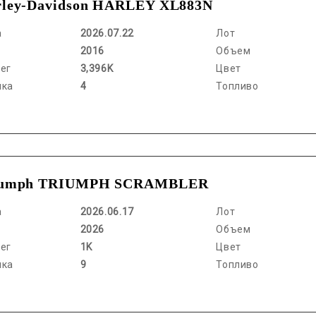
ley-Davidson HARLEY XL883N
а
2026.07.22
Лот
2016
Объем
ег
3,396K
Цвет
нка
4
Топливо
iumph TRIUMPH SCRAMBLER
а
2026.06.17
Лот
2026
Объем
ег
1K
Цвет
нка
9
Топливо