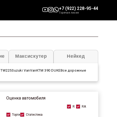
+7 (922) 228-95-44
Горячая линия
ие
Максискутер
Нейкед
 TW225
Suzuki VanVan
KTM 390 DUKE
Все дорожные
Оценка автомобиля
R
RA
Торги
Статистика