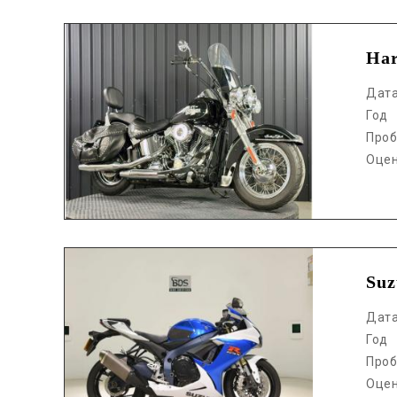
Аукцион /
Ha
Дат
Год
Проб
Оце
Аукцион /
Suz
Дат
Год
Проб
Оце