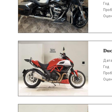
Год
Проб
Оце
Аукцион /
Du
Дат
Год
Проб
Оце
Аукцион /