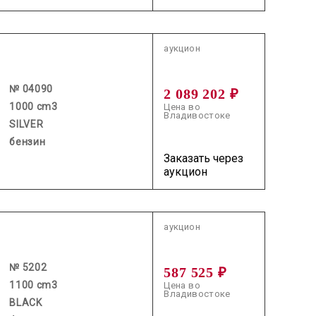
2026.07.02 / / №04090
аукцион
№ 04090
2 089 202 ₽
1000 cm3
Цена во
Владивостоке
SILVER
бензин
Заказать через
аукцион
2026.06.12 / / №5202
аукцион
№ 5202
587 525 ₽
1100 cm3
Цена во
Владивостоке
BLACK