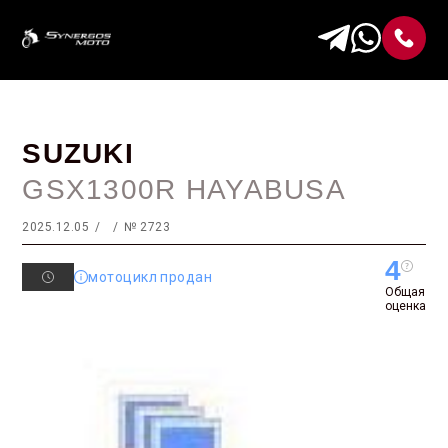
SUZUKI
GSX1300R HAYABUSA
2025.12.05
№ 2723
4
мотоцикл продан
Общая
оценка