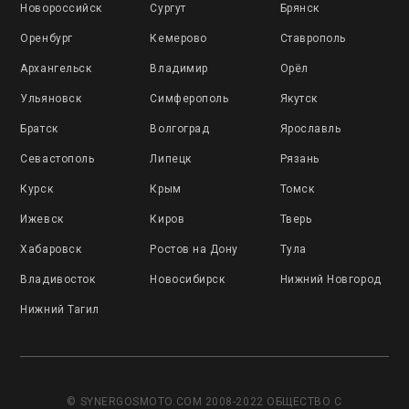
Новороссийск
Сургут
Брянск
Оренбург
Кемерово
Ставрополь
Архангельск
Владимир
Орёл
Ульяновск
Симферополь
Якутск
Братск
Волгоград
Ярославль
Севастополь
Липецк
Рязань
Курск
Крым
Томск
Ижевск
Киров
Тверь
Хабаровск
Ростов на Дону
Тула
Владивосток
Новосибирск
Нижний Новгород
Нижний Тагил
© SYNERGOSMOTO.COM 2008-2022 ОБЩЕСТВО С