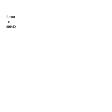
Цена
в
йенах