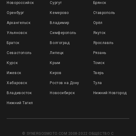
Новороссийск
Сургут
Брянск
Оренбург
Кемерово
Ставрополь
Архангельск
Владимир
Орёл
Ульяновск
Симферополь
Якутск
Братск
Волгоград
Ярославль
Севастополь
Липецк
Рязань
Курск
Крым
Томск
Ижевск
Киров
Тверь
Хабаровск
Ростов на Дону
Тула
Владивосток
Новосибирск
Нижний Новгород
Нижний Тагил
© SYNERGOSMOTO.COM 2008-2022 ОБЩЕСТВО С