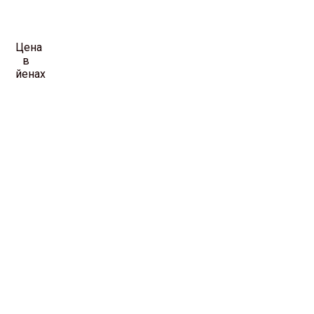
Цена
в
йенах