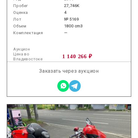
Пробег
27,746K
Оценка
4
Лот
№ 5169
Объем
1800 cm3
Комплектация
—
Аукцион
Цена во
1 140 266 ₽
Владивостоке
Заказать через аукцион
2026.07.30 / / №00197