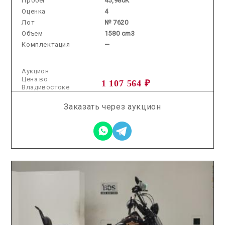
Пробег
45,980K
Оценка
4
Лот
№ 7620
Объем
1580 cm3
Комплектация
—
Аукцион
Цена во
1 107 564 ₽
Владивостоке
Заказать через аукцион
2026.07.22 / / №0238