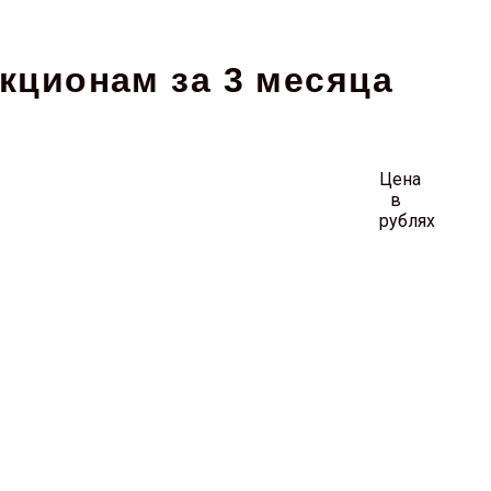
укционам за 3 месяца
Цена
в
рублях