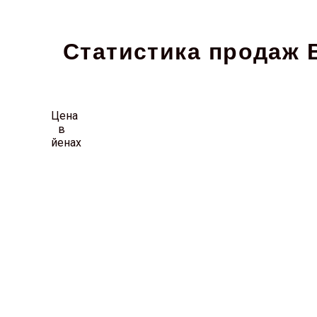
Статистика продаж B
Цена
в
йенах