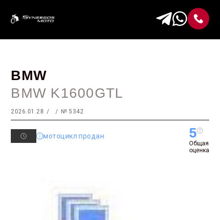
BMW
BMW K1600GTL
2026.01.28
№ 5342
5
мотоцикл продан
Общая
оценка