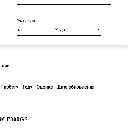
Год выпуска
онии
Пробегу
Году
Оценке
Дате обновления
 F800GS