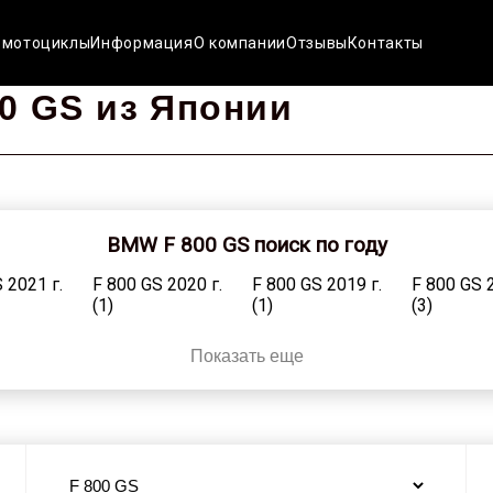
 мотоциклы
Информация
О компании
Отзывы
Контакты
0 GS из Японии
BMW F 800 GS поиск по году
 2021 г.
F 800 GS 2020 г.
F 800 GS 2019 г.
F 800 GS 2
(1)
(1)
(3)
 2013 г.
F 800 GS 2012 г.
F 800 GS 2011 г.
F 800 GS 2
Показать еще
(23)
(7)
(8)