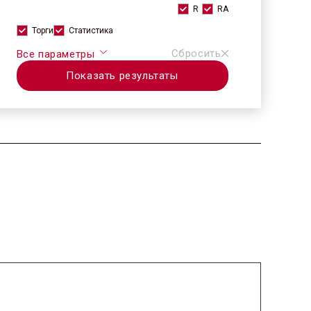
R
RA
Торги
Статистика
Сбросить
Все параметры
Показать результаты
2025.11.05 / / №5226