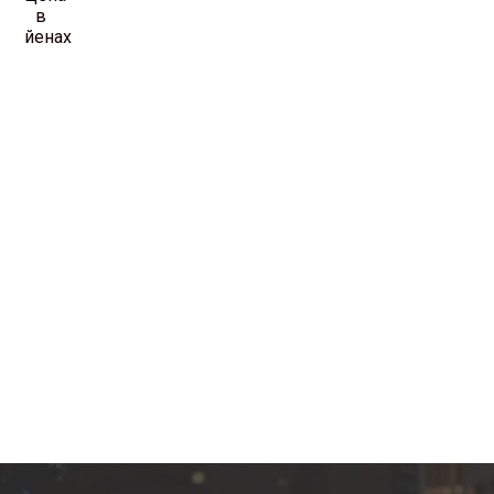
в
йенах