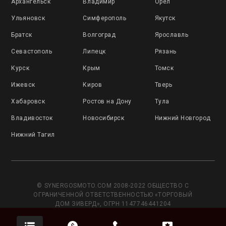
Архангельск
Владимир
Орёл
Ульяновск
Симферополь
Якутск
Братск
Волгоград
Ярославль
Севастополь
Липецк
Рязань
Курск
Крым
Томск
Ижевск
Киров
Тверь
Хабаровск
Ростов на Дону
Тула
Владивосток
Новосибирск
Нижний Новгород
Нижний Тагил
© SYNERGOSMOTO.COM 2008-2022 ОБЩЕСТВО С
ОГРАНИЧЕННОЙ ОТВЕТСТВЕННОСТЬЮ «ТОРГОВЫЙ
ДОМ ЗИВЕРД», ОГРН 1147746441204
Данный сайт носит исключительно информационный
характер и не является публичной офертой