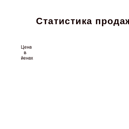
Статистика продаж
Цена
в
йенах